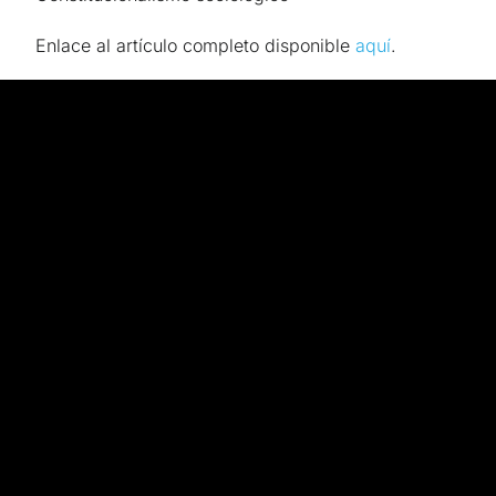
Enlace al artículo completo disponible
aquí
.
El objetivo de FIAT es investigar este tema
hablando directamente con las personas cuyos
puntos de vista dan forma a la autoridad
institucional: líderes políticos, funcionarios
gubernamentales y, lo que es más importante, la
gente común. Al preguntar a las personas sus
puntos de vista sobre las instituciones que los
gobiernan, el equipo del proyecto espera
desarrollar una mejor comprensión de cómo