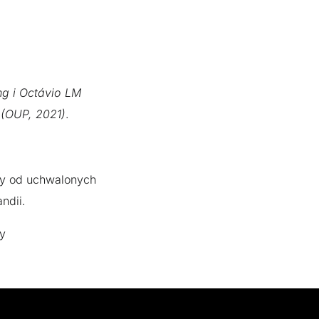
ng i Octávio LM
 (OUP, 2021)
.
zy od uchwalonych
andii.
ny