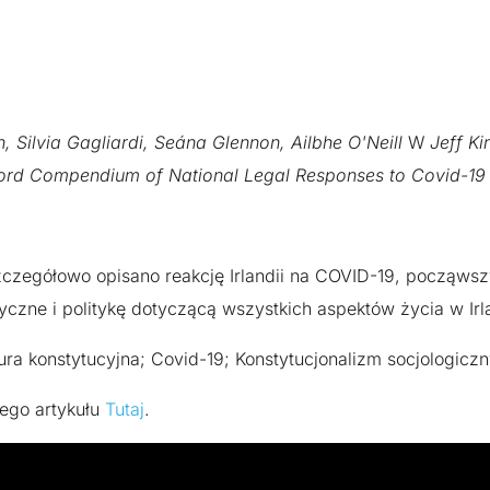
, Silvia Gagliardi, Seána Glennon, Ailbhe O'Neill
W
Jeff Ki
Oxford Compendium of National Legal Responses to Covid-19
czegółowo opisano reakcję Irlandii na COVID-19, począws
yczne i politykę dotyczącą wszystkich aspektów życia w Irl
ura konstytucyjna; Covid-19; Konstytucjonalizm socjologicz
nego artykułu
Tutaj
.