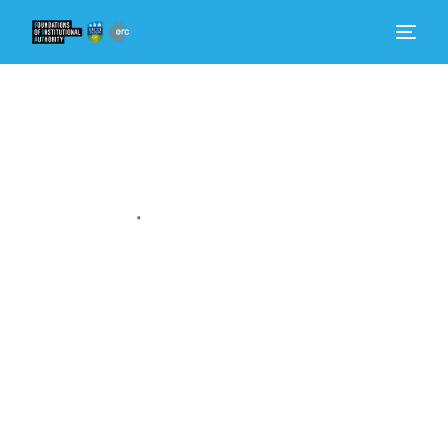
Dom
Dowiedz się więcej
•
Kim jesteśmy
Aktualności
Zaangażować się