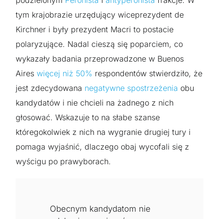
podzielonym
Peronista
I
antyperonista
frakcje. W
tym krajobrazie urzędujący wiceprezydent de
Kirchner i były prezydent Macri to postacie
polaryzujące. Nadal cieszą się poparciem, co
wykazały badania przeprowadzone w Buenos
Aires
więcej niż 50%
respondentów stwierdziło, że
jest zdecydowana
negatywne spostrzeżenia
obu
kandydatów i nie chcieli na żadnego z nich
głosować. Wskazuje to na słabe szanse
któregokolwiek z nich na wygranie drugiej tury i
pomaga wyjaśnić, dlaczego obaj wycofali się z
wyścigu po prawyborach.
Obecnym kandydatom nie