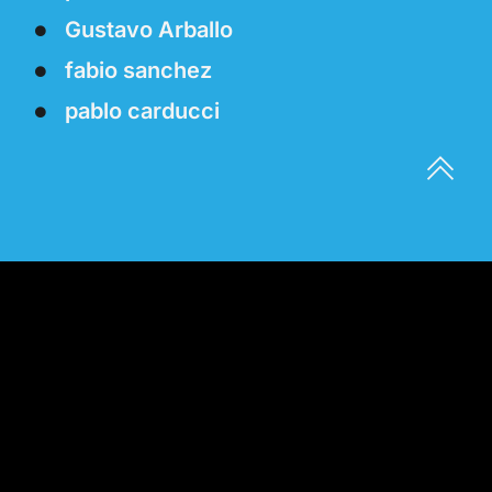
Gustavo Arballo
fabio sanchez
pablo carducci
El objetivo de FIAT es investigar este tema
hablando directamente con las personas cuyos
puntos de vista dan forma a la autoridad
institucional: líderes políticos, funcionarios