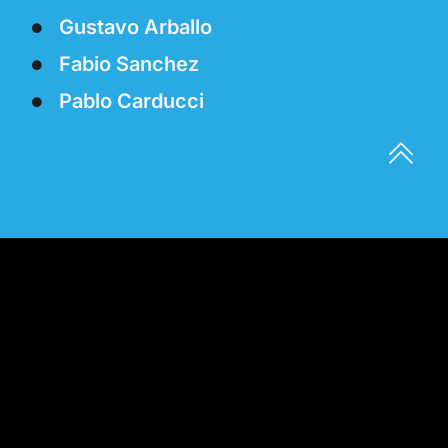
Gustavo Arballo
Fabio Sanchez
Pablo Carducci
A FIAT célja, hogy ezt a kérdést úgy vizsgálja,
hogy közvetlenül beszél azokkal az emberekkel,
akiknek nézetei az intézményi tekintélyt formálják:
politikai vezetőkkel, kormányzati tisztviselőkkel és