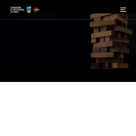
itthon
Tudjon meg többet
Kik vagyunk
Hír
Részt venni