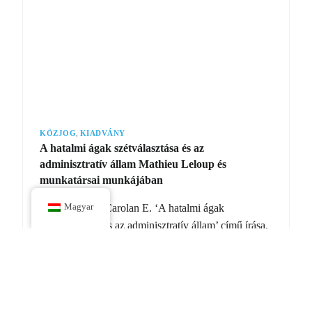
KÖZJOG
,
KIADVÁNY
A hatalmi ágak szétválasztása és az
adminisztratív állam Mathieu Leloup és
munkatársai munkájában
Zigrand M. és Carolan E. ‘A hatalmi ágak
Magyar
szétválasztása és az adminisztratív állam’ című írása,
Mathieu Leloup et al. (szerk.), The Cambridge
Handbook of the Separation of Powers (Cambridge
University Press 2026) Kulcsszavak: alkotmányos
kultúra; demokrácia;