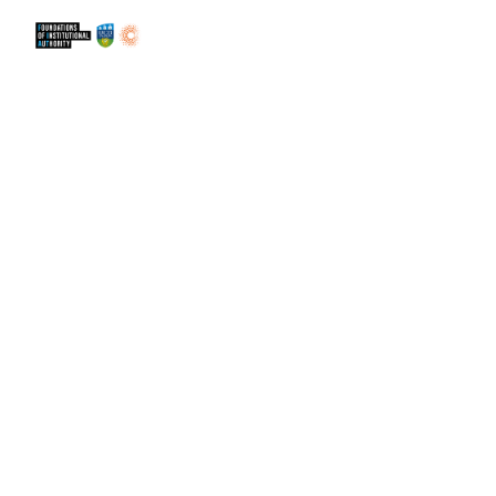
itthon
Tudjon meg többet
Kik vagyunk
Hír
Részt venni