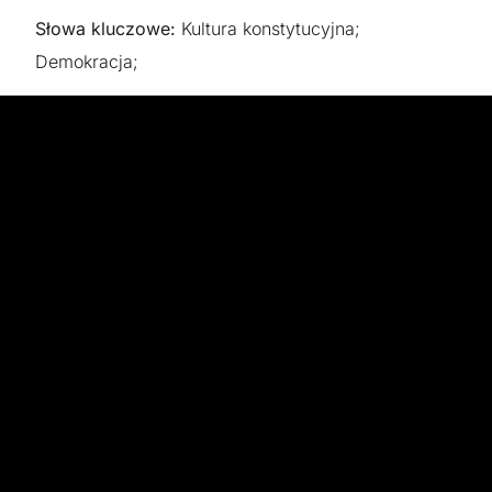
Słowa kluczowe:
Kultura konstytucyjna;
Demokracja;
Celem FIAT jest zbadanie tej kwestii poprzez
bezpośrednie rozmowy z osobami, których
poglądy kształtują władzę instytucjonalną:
przywódcami politycznymi, urzędnikami
państwowymi i – co najważniejsze – zwykłymi
ludźmi. Zapytując ludzi o opinie na temat
instytucji, które nimi rządzą, zespół projektowy ma
nadzieję lepiej zrozumieć, jak faktycznie działają
systemy konstytucyjne.