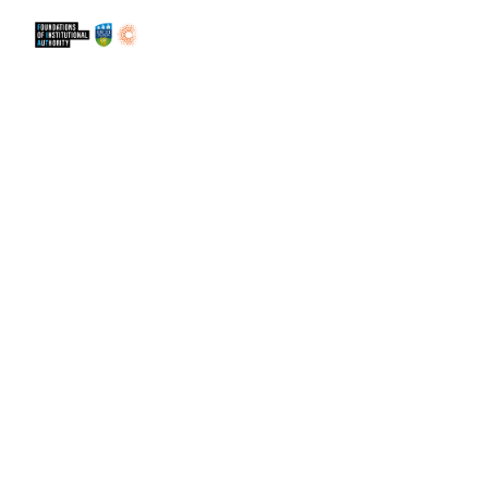
itthon
Tudjon meg többet
Kik vagyunk
Hír
Részt venni