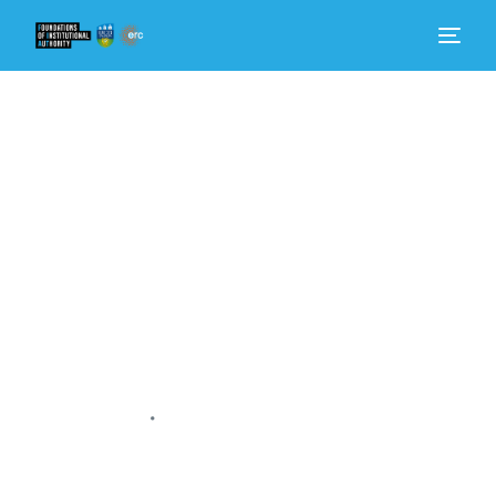
itthon
Tudjon meg többet
Kik vagyunk
Hír
Részt venni
•