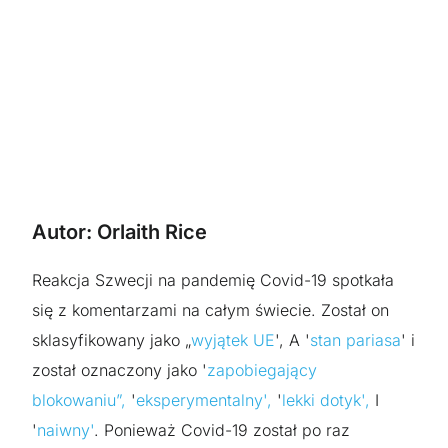
Autor: Orlaith Rice
Reakcja Szwecji na pandemię Covid-19 spotkała
się z komentarzami na całym świecie. Został on
sklasyfikowany jako „
wyjątek UE
', A '
stan pariasa
' i
został oznaczony jako '
zapobiegający
blokowaniu”,
'
eksperymentalny',
'
lekki dotyk',
I
'
naiwny'
. Ponieważ Covid-19 został po raz