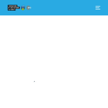
Dom
Dowiedz się więcej
Kim jesteśmy
Aktualności
•
Zaangażować się