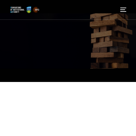
itthon
Tudjon meg többet
Kik vagyunk
Hír
Részt venni