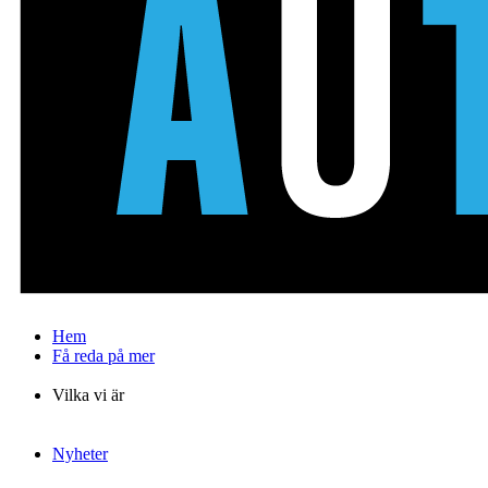
Hem
Få reda på mer
Vad vi gör
Vilka vi är
Vårt lag
Nationella experter
Nyheter
Publikationer