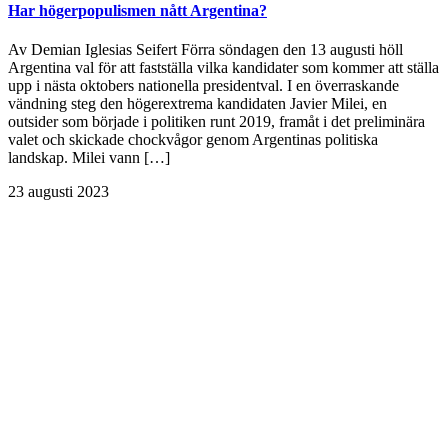
Har högerpopulismen nått Argentina?
Av Demian Iglesias Seifert Förra söndagen den 13 augusti höll
Argentina val för att fastställa vilka kandidater som kommer att ställa
upp i nästa oktobers nationella presidentval. I en överraskande
vändning steg den högerextrema kandidaten Javier Milei, en
outsider som började i politiken runt 2019, framåt i det preliminära
valet och skickade chockvågor genom Argentinas politiska
landskap. Milei vann […]
23 augusti 2023
Målet med FIAT är att undersöka denna fråga genom att prata direkt
med de människor vars åsikter formar institutionell auktoritet:
politiska ledare, regeringstjänstemän och – viktigast av allt – vanliga
människor. Genom att fråga folk om deras åsikter om de institutioner