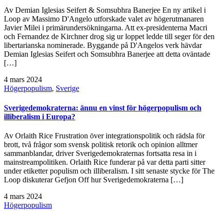
Av Demian Iglesias Seifert & Somsubhra Banerjee En ny artikel i
Loop av Massimo D'Angelo utforskade valet av högerutmanaren
Javier Milei i primärundersökningarna. Att ex-presidenterna Macri
och Fernandez de Kirchner drog sig ur loppet ledde till seger för den
libertarianska nominerade. Byggande på D'Angelos verk hävdar
Demian Iglesias Seifert och Somsubhra Banerjee att detta oväntade
[…]
4 mars 2024
Högerpopulism
,
Sverige
Sverigedemokraterna: ännu en vinst för högerpopulism och
illiberalism i Europa?
Av Orlaith Rice Frustration över integrationspolitik och rädsla för
brott, två frågor som svensk politisk retorik och opinion alltmer
sammanblandar, driver Sverigedemokraternas fortsatta resa in i
mainstreampolitiken. Orlaith Rice funderar på var detta parti sitter
under etiketter populism och illiberalism. I sitt senaste stycke för The
Loop diskuterar Gefjon Off hur Sverigedemokraterna […]
4 mars 2024
Högerpopulism