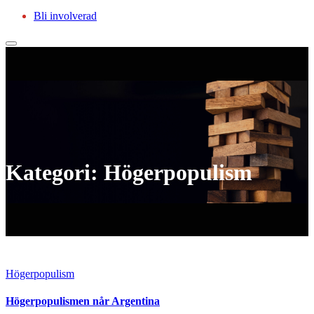
Konferenser
Bli involverad
Kategori:
Högerpopulism
Högerpopulism
Högerpopulismen når Argentina