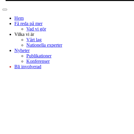
Hem
Få reda på mer
Vad vi gör
Vilka vi är
Vårt lag
Nationella experter
Nyheter
Publikationer
Konferenser
Bli involverad