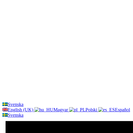
Rättslig
Cookiepolicy (EU)
Integritetspolicy
Allmänna Villkor
©
Center for Constitutional Studies, Sutherland School of Law,
University College Dublin
2021
. Alla rättigheter förbehållna.
Svenska
English (UK)
Magyar
Polski
Español
Svenska