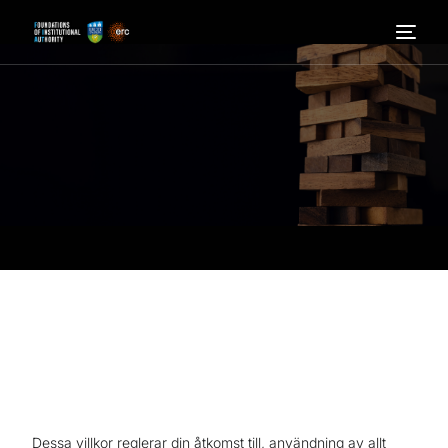
Hem
Få reda på mer
Vilka vi är
Nyheter
Bli involverad
Dessa villkor reglerar din åtkomst till, användning av allt