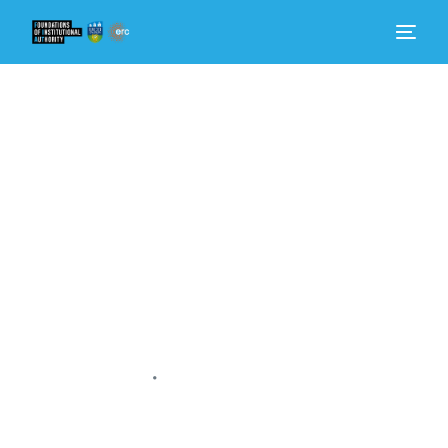
Hem
Få reda på mer
Vilka vi är
Nyheter
Bli involverad
•