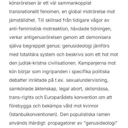
könsrörelsen är ett väl sammankopplat
transnationellt fenomen, en global motrörelse mot
jämställdhet. Till skillnad från tidigare vågor av
anti-feministisk motreaktion, hävdade tidningen,
verkar antigenusrörelsen genom att demonisera
själva begreppet genus: genusideologi jämförs
med totalitära system och beskrivs som ett hot mot
den judisk-kristna civilisationen. Kampanjerna mot
kön börjar som ingripanden i specifika politiska
debatter inriktade på t.ex. sexualundervisning,
samkönade äktenskap, legal abort, skilsmässa,
trans-rights och Europarådets konvention om att
förebygga och bekämpa våld mot kvinnor
(Istanbulkonventionen). Den populistiska ramen
används ihärdigt: propagatorer av "genusideologi"