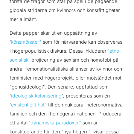
förstå de frågor som står på spel i de pågående
globala striderna om kvinnors och könsrättigheter
mer allmänt.
Detta papper skar ut en uppsättning av
'
könsmönster"
som för närvarande kan observeras
i högerpopulistisk diskurs. Dessa inkluderar
'etno-
sexistisk
' projicering av sexism och homofobi på
andra, femonationalistiska allianser av kvinnor och
feminister med högerprojekt, eller motståndet mot
"genusideologi". Den senare, uppfattad som
'
ideologisk kolonisering
', presenteras som en
'
existentiellt hot"
till den nukleära, heteronormativa
familjen och den (homogena) nationen. Producerar
ett antal '
dynamiska paradoxer"
som är
konstituerande för den "nya högern", visar dessa