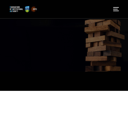
itthon
Tudjon meg többet
Kik vagyunk
Hír
Részt venni