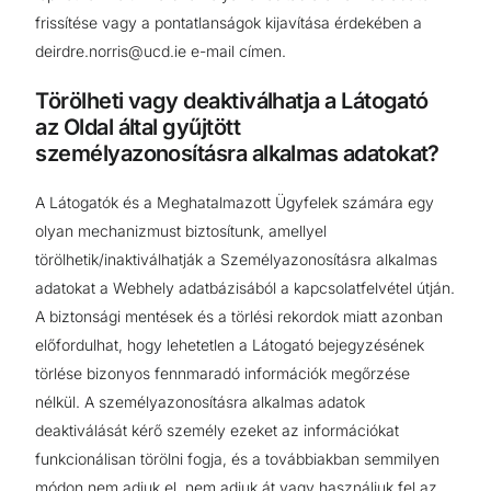
frissítése vagy a pontatlanságok kijavítása érdekében a
deirdre.norris@ucd.ie e-mail címen.
Törölheti vagy deaktiválhatja a Látogató
az Oldal által gyűjtött
személyazonosításra alkalmas adatokat?
A Látogatók és a Meghatalmazott Ügyfelek számára egy
olyan mechanizmust biztosítunk, amellyel
törölhetik/inaktiválhatják a Személyazonosításra alkalmas
adatokat a Webhely adatbázisából a kapcsolatfelvétel útján.
A biztonsági mentések és a törlési rekordok miatt azonban
előfordulhat, hogy lehetetlen a Látogató bejegyzésének
törlése bizonyos fennmaradó információk megőrzése
nélkül. A személyazonosításra alkalmas adatok
deaktiválását kérő személy ezeket az információkat
funkcionálisan törölni fogja, és a továbbiakban semmilyen
módon nem adjuk el, nem adjuk át vagy használjuk fel az