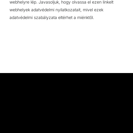
webhelyre lép. Javasoljuk, hogy olvassa el ezen linkelt
webhelyek adatvédelmi nyilatkozatait, mivel ezek
adatvédelmi szabályzata eltérhet a miénktől.
A FIAT célja, hogy ezt a kérdést úgy vizsgálja,
hogy közvetlenül beszél azokkal az emberekkel,
akiknek nézetei az intézményi tekintélyt formálják:
politikai vezetőkkel, kormányzati tisztviselőkkel és